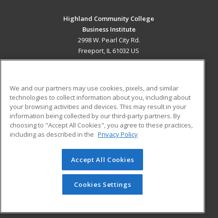
Highland Community College
Business Institute
2998 W. Pearl City Rd.
Freeport, IL 61032 US
MAIN CONTENT
Career Training
We and our partners may use cookies, pixels, and similar
technologies to collect information about you, including about
ADDITIONAL RESOURCES
your browsing activities and devices. This may result in your
information being collected by our third-party partners. By
Military
Student Blog
choosing to "Accept All Cookies", you agree to these practices,
Financial Assistance
including as described in the
Privacy Policy
Help
Accept All Cookies
© 2026 ed2go, a division of Cengage Learning. All rights
reserved. The material on this site cannot be reproduced or
redistributed unless you have obtained prior written
Cookies Settings
permission from Cengage Learning.
Privacy Policy