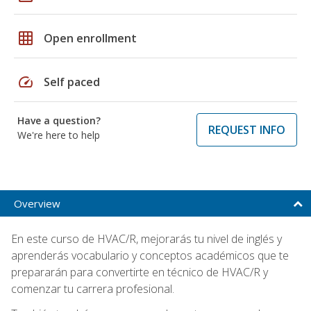
grid_on
Open enrollment
speed
Self paced
Have a question?
REQUEST INFO
We're here to help
Overview
En este curso de HVAC/R, mejorarás tu nivel de inglés y
aprenderás vocabulario y conceptos académicos que te
prepararán para convertirte en técnico de HVAC/R y
comenzar tu carrera profesional.