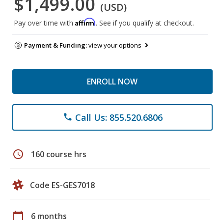
$1,499.00
(USD)
Affirm
Pay over time with
. See if you qualify at checkout.
Payment & Funding:
view your options
ENROLL NOW
Call Us: 855.520.6806
phone
schedule
160 course hrs
Code ES-GES7018
calendar_today
6 months