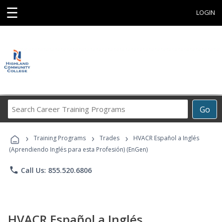
☰
LOGIN
Search
Go
Career
Training
›
›
›
Programs
Training Programs
Trades
HVACR Español a Inglés
(Aprendiendo Inglés para esta Profesión) (EnGen)
phone
Call Us: 855.520.6806
HVACR Español a Inglés