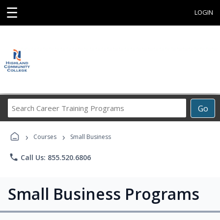
☰
LOGIN
Search
Go
Career
Training
›
›
Programs
Courses
Small Business
phone
Call Us: 855.520.6806
Small Business Programs